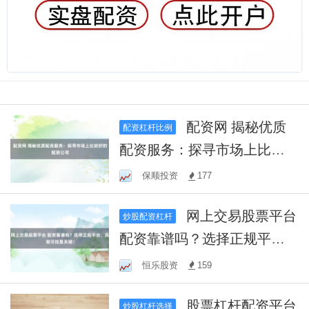
配资网 揭秘优质
配资杠杆比例
配资服务：探寻市场上比较
好的配资公司
保顺投资
177
网上交易股票平台
炒股配资杠杆
配资靠谱吗？选择正规平
台，风险可控是关键！
恒乐股资
159
股票杠杆配资平台
炒股杠杆选择