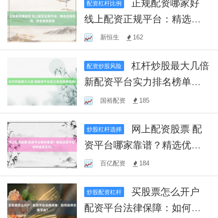
正规配资哪家好
配资杠杆比例
线上配资正规平台：精选合
规机构，安全高效投资
新恒生
162
杠杆炒股最大几倍
配资炒股风险
新配资平台实力排名榜单揭
晓！
国裕配资
185
网上配资股票 配
炒股杠杆选择
资平台哪家靠谱？精选优质
平台，助您投资无忧！
百亿配资
184
买股票怎么开户
炒股配资杠杆
配资平台法律保障：如何选