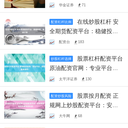
择合规平台？
华金证券
71
在线炒股杠杆 安
配资杠杆比例
全期货配资平台：稳健投
资，专业之选
配资台
183
股票杠杆配资平台
炒股杠杆选择
原油配资官网：专业平台，
助您掘金油市！
太平洋证券
130
股票按月配资 正
配资炒股风险
规网上炒股配资平台：安全
高效，助您把握投资机遇！
大牛网
68