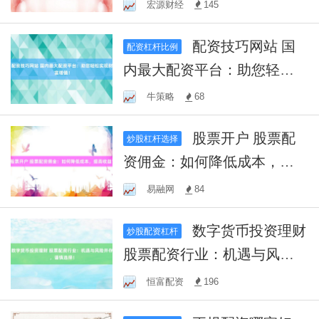
示
宏源财经
145
配资技巧网站 国
配资杠杆比例
内最大配资平台：助您轻松
实现财富增值！
牛策略
68
股票开户 股票配
炒股杠杆选择
资佣金：如何降低成本，提
高收益？
易融网
84
数字货币投资理财
炒股配资杠杆
股票配资行业：机遇与风险
并存，谨慎选择！
恒富配资
196