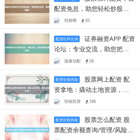
配资免息，助您轻松炒股，
盈利翻倍！
恒财网
93
证券融资APP 配资
配资杠杆比例
论坛：专业交流，助您把握
投资先机！
国睿信配
59
股票网上配资 配
配资炒股风险
资拿地：撬动土地资源，助
力企业扩张！
恒铭投资
186
股票怎么配资 股
配资炒股风险
票配资余额查询/管理/风险提