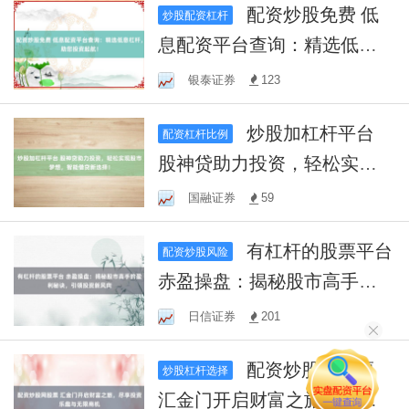
配资炒股免费 低
炒股配资杠杆
息配资平台查询：精选低息
杠杆，助您投资起航！
银泰证券
123
炒股加杠杆平台
配资杠杆比例
股神贷助力投资，轻松实现
股市梦想，智能借贷新选
国融证券
59
择！
有杠杆的股票平台
配资炒股风险
赤盈操盘：揭秘股市高手的
盈利秘诀，引领投资新风向
日信证券
201
配资炒股网股票
炒股杠杆选择
汇金门开启财富之旅，尽享